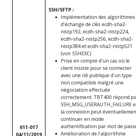
SSH/SFTP :
Implémentation des algorithmes
d'échange de clés ecdh-sha2-
nistp192, ecdh-sha2-nistp224,
ecdh-sha2-nistp256, ecdh-sha2-
nistp384 et ecdh-sha2-nistp521
(voir SSHEXC)
Prise en compte d'un cas où le
client insiste pour se connecter
avec une clé publique d'un type
non compatible malgré une
négociation effectuée
correctement. TBT400 répond p
SSH_MSG_USERAUTH_FAILURE e
la connexion peut éventuellemen
continuer en mode
authentification par mot de pass
611-017
Amélioration de l'algorithme
04/11/2019