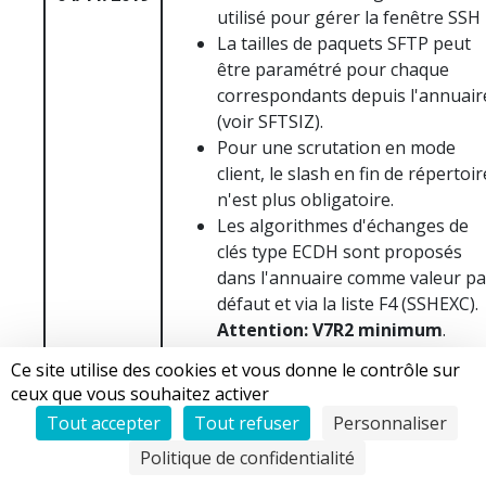
utilisé pour gérer la fenêtre SSH
La tailles de paquets SFTP peut
être paramétré pour chaque
correspondants depuis l'annuair
(voir SFTSIZ).
Pour une scrutation en mode
client, le slash en fin de répertoir
n'est plus obligatoire.
Les algorithmes d'échanges de
clés type ECDH sont proposés
dans l'annuaire comme valeur pa
défaut et via la liste F4 (SSHEXC).
Attention: V7R2 minimum
.
Ce site utilise des cookies et vous donne le contrôle sur
TBT WebAccess :
ceux que vous souhaitez activer
L'écoute sur l'interface loopback
Tout accepter
Tout refuser
Personnaliser
est forcée ce qui permet d'être
Politique de confidentialité
compatible avec les configuratio