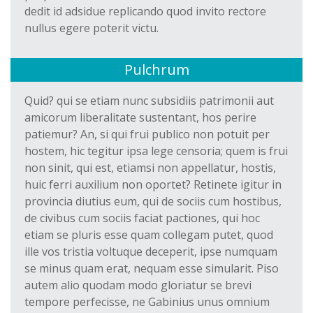
dedit id adsidue replicando quod invito rectore
nullus egere poterit victu.
Pulchrum
Quid? qui se etiam nunc subsidiis patrimonii aut
amicorum liberalitate sustentant, hos perire
patiemur? An, si qui frui publico non potuit per
hostem, hic tegitur ipsa lege censoria; quem is frui
non sinit, qui est, etiamsi non appellatur, hostis,
huic ferri auxilium non oportet? Retinete igitur in
provincia diutius eum, qui de sociis cum hostibus,
de civibus cum sociis faciat pactiones, qui hoc
etiam se pluris esse quam collegam putet, quod
ille vos tristia voltuque deceperit, ipse numquam
se minus quam erat, nequam esse simularit. Piso
autem alio quodam modo gloriatur se brevi
tempore perfecisse, ne Gabinius unus omnium