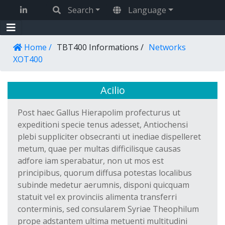
Cookies management panel
Search
Language
Home /
TBT400 Informations /
Networks
XOT400
Acilio
Post haec Gallus Hierapolim profecturus ut
expeditioni specie tenus adesset, Antiochensi
plebi suppliciter obsecranti ut inediae dispelleret
metum, quae per multas difficilisque causas
adfore iam sperabatur, non ut mos est
principibus, quorum diffusa potestas localibus
subinde medetur aerumnis, disponi quicquam
statuit vel ex provinciis alimenta transferri
conterminis, sed consularem Syriae Theophilum
prope adstantem ultima metuenti multitudini